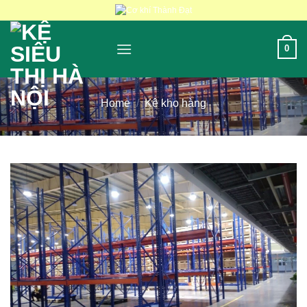
Skip
to
content
0
Home
/
Kệ kho hàng