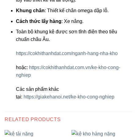
Khung chân
: Thiết kế chân omega dập lỗ.
Cách thức lấy hàng
: Xe nâng.
Toàn bộ khung kệ được sơn tĩnh điện theo tiêu
chuẩn châu Âu.
https://cokhithanhdat.com/nganh-hang-nha-kho
hoặc:
https://cokhithanhdat.com.vn/ke-kho-cong-
nghiep
Các sản phẩm khác
tại:
https://giakehanoi.net/ke-kho-cong-nghiep
RELATED PRODUCTS