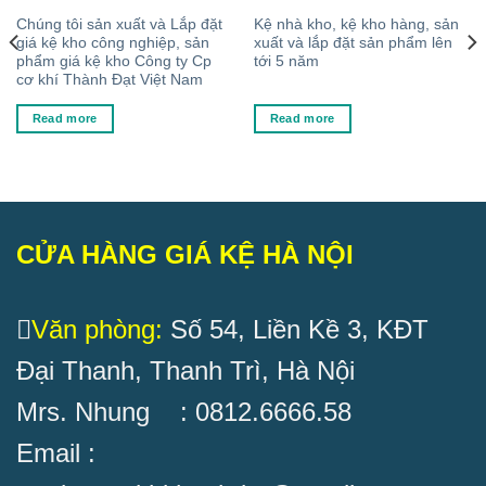
Chúng tôi sản xuất và Lắp đặt
Kệ nhà kho, kệ kho hàng, sản
giá kệ kho công nghiệp, sản
xuất và lắp đặt sản phẩm lên
phẩm giá kệ kho Công ty Cp
tới 5 năm
cơ khí Thành Đạt Việt Nam
Read more
Read more
CỬA HÀNG GIÁ KỆ HÀ NỘI
Văn phòng:
Số 54, Liền Kề 3, KĐT
Đại Thanh, Thanh Trì, Hà Nội
Mrs. Nhung : 0812.6666.58
Email :