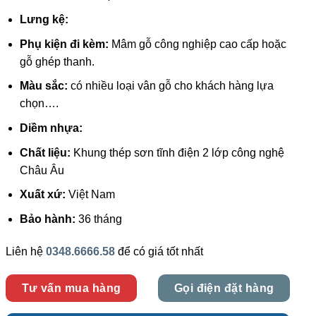
Lưng kệ:
Phụ kiện đi kèm:
Mâm gỗ công nghiệp cao cấp hoặc
gỗ ghép thanh.
Màu sắc:
có nhiều loại vân gỗ cho khách hàng lựa
chọn….
Diềm nhựa:
Chất liệu:
Khung thép sơn tĩnh điện 2 lớp công nghệ
Châu Âu
Xuất xứ:
Việt Nam
Bảo hành:
36 tháng
Liên hệ
0348.6666.58
để có giá tốt nhất
Tư vấn mua hàng
Gọi điện đặt hàng