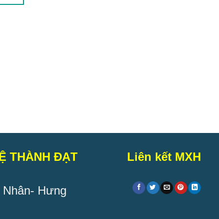
Kệ Siêu Thị Đôi Tôn Liền 120cm x
150cm
Read more
Ệ THÀNH ĐẠT
Liên kết MXH
 Nhân- Hưng