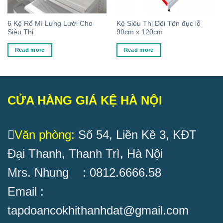
6 Kệ Rổ Mì Lưng Lưới Cho
Kệ Siêu Thị Đôi Tôn đục lỗ
Siêu Thị
90cm x 120cm
Read more
Read more
CỬA HÀNG GIÁ KỆ HÀ NỘI
Văn phòng:
Số 54, Liền Kề 3, KĐT
Đại Thanh, Thanh Trì, Hà Nội
Mrs. Nhung : 0812.6666.58
Email :
tapdoancokhithanhdat@gmail.com