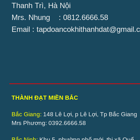
Thanh Trì, Hà Nội
Mrs. Nhung : 0812.6666.58
Email : tapdoancokhithanhdat@gmail.
THÀNH ĐẠT MIỀN BẮC
Bắc Giang:
148 Lê Lợi, p Lê Lợi, Tp Bắc Giang
Mrs Phương: 0392.6666.58
Bắc Ninh:
Khu 5, phường phố mới, thị xã Quế