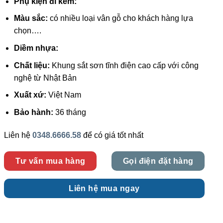
Phụ kiện đi kèm:
Màu sắc:
có nhiều loại vân gỗ cho khách hàng lựa
chọn….
Diềm nhựa:
Chất liệu:
Khung sắt sơn tĩnh điện cao cấp với công
nghệ từ Nhật Bản
Xuất xứ:
Việt Nam
Bảo hành:
36 tháng
Liên hệ
0348.6666.58
để có giá tốt nhất
Tư vấn mua hàng
Gọi điện đặt hàng
Liên hệ mua ngay