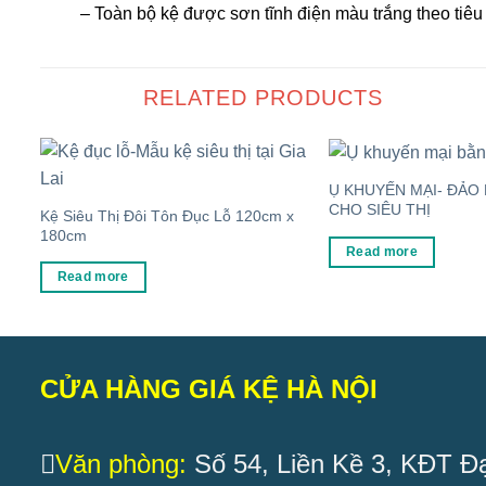
– Toàn bộ kệ được sơn tĩnh điện màu trắng theo tiê
RELATED PRODUCTS
Ụ KHUYẾN MẠI- ĐẢO
CHO SIÊU THỊ
Kệ Siêu Thị Đôi Tôn Đục Lỗ 120cm x
180cm
Read more
Read more
CỬA HÀNG GIÁ KỆ HÀ NỘI
Văn phòng:
Số 54, Liền Kề 3, KĐT Đạ