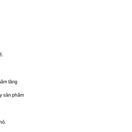
ế.
mâm tầng
bày sản phẩm
hỏ.