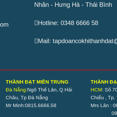
Nhân - Hưng Hà - Thái Bình
Hotline: 0348 6666 58
com
Mail: tapdoancokhithanhda
THÀNH ĐẠT MIỀN TRUNG
THÀNH ĐẠ
Đà Nẵng:
Ngô Thế Lân, Q Hải
HCM
: Số 7
Châu, Tp Đà Nẵng
Chiểu , Tp
Mr Minh:0815.6666.58
Mrs Lân : 
0989.8