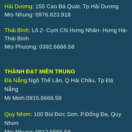
Hải Dương
: 155 Cao Bá Quát, Tp Hải Dương
Mrs Nhung: 0976.823.918
Thái Bình:
Lô 2- Cụm CN Hưng Nhân- Hưng Hà-
Thái Bình
Mrs Phương: 0392.6666.58
THÀNH ĐẠT MIỀN TRUNG
Đà Nẵng:
Ngô Thế Lân, Q Hải Châu, Tp Đà
Nẵng
Mr Minh:0815.6666.58
Quy Nhơn:
100 Bùi Đức Sơn, P.Đống Đa, Quy
Nhơn
Mrs Nhung: 0812.6666.58