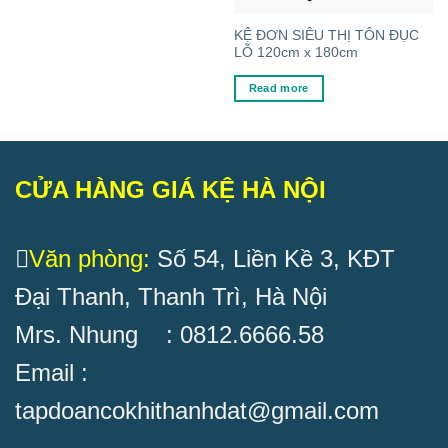
KỆ ĐƠN SIÊU THỊ TÔN ĐỤC
LỖ 120cm x 180cm
Read more
CỬA HÀNG GIÁ KỆ HÀ NỘI
Văn phòng:
Số 54, Liền Kề 3, KĐT
Đại Thanh, Thanh Trì, Hà Nội
Mrs. Nhung : 0812.6666.58
Email :
tapdoancokhithanhdat@gmail.com