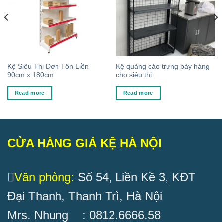
Kệ Siêu Thị Đơn Tôn Liền
Kệ quảng cáo trưng bày hàng
90cm x 180cm
cho siêu thị
Read more
Read more
CỬA HÀNG GIÁ KỆ HÀ NỘI
Văn phòng:
Số 54, Liền Kề 3, KĐT
Đại Thanh, Thanh Trì, Hà Nội
Mrs. Nhung : 0812.6666.58