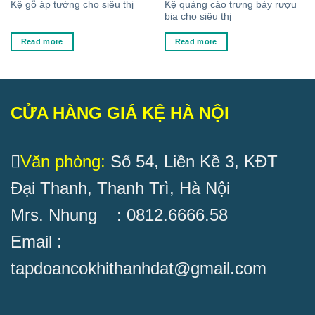
Kệ quảng cáo trưng bày rượu
Kệ gỗ áp tường cho siêu thị
bia cho siêu thị
Read more
Read more
CỬA HÀNG GIÁ KỆ HÀ NỘI
Văn phòng:
Số 54, Liền Kề 3, KĐT
Đại Thanh, Thanh Trì, Hà Nội
Mrs. Nhung : 0812.6666.58
Email :
tapdoancokhithanhdat@gmail.com