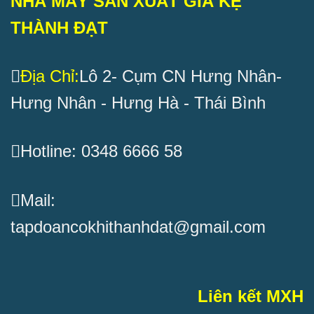
NHÀ MÁY SẢN XUẤT GIÁ KỆ
THÀNH ĐẠT
Địa Chỉ:
Lô 2- Cụm CN Hưng Nhân-
Hưng Nhân - Hưng Hà - Thái Bình
Hotline: 0348 6666 58
Mail:
tapdoancokhithanhdat@gmail.com
Liên kết MXH