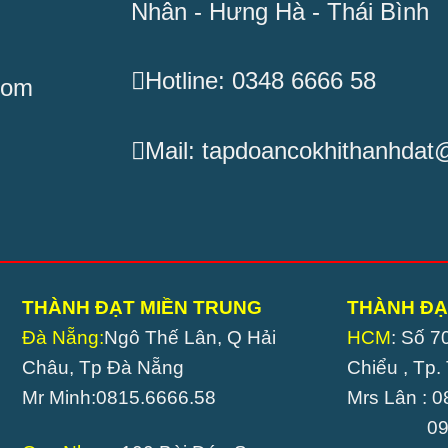
Nhân - Hưng Hà - Thái Bình
Hotline: 0348 6666 58
com
Mail: tapdoancokhithanhda
THÀNH ĐẠT MIỀN TRUNG
THÀNH ĐẠ
Đà Nẵng:
Ngô Thế Lân, Q Hải
HCM
: Số 7
Châu, Tp Đà Nẵng
Chiểu , Tp
Mr Minh:0815.6666.58
Mrs Lân : 
0989.8