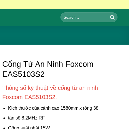
Search
for:
Cổng Từ An Ninh Foxcom
EAS5103S2
Thông số kỹ thuật về cổng từ an ninh
Foxcom EAS5103S2.
Kích thước của cánh cao 1580mm x rộng 38
tần số 8,2MHz RF
Công suất phát 15W