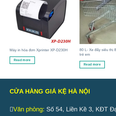
80 L- Xe đẩy siêu thị 
Máy in hóa đơn Xprinter XP-D230H
trẻ em
Read more
Read more
CỬA HÀNG GIÁ KỆ HÀ NỘI
Văn phòng:
Số 54, Liền Kề 3, KĐT Đạ