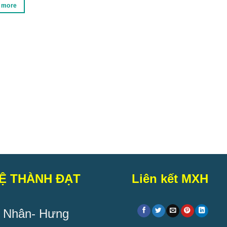
 more
Bàn thu ngân siêu thị giá rẻ
Read more
Ệ THÀNH ĐẠT
Liên kết MXH
 Nhân- Hưng