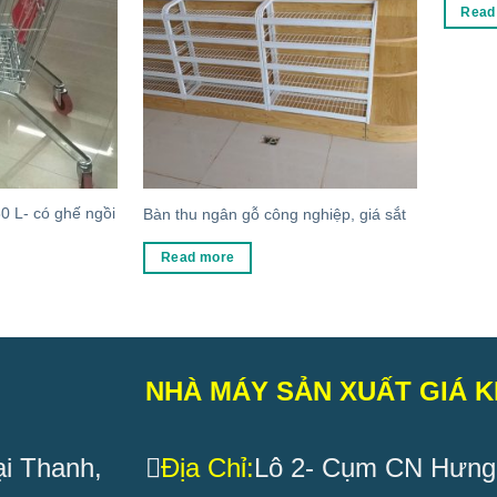
Read
80 L- có ghế ngồi
Bàn thu ngân gỗ công nghiệp, giá sắt
Read more
NHÀ MÁY SẢN XUẤT GIÁ K
i Thanh,
Địa Chỉ:
Lô 2- Cụm CN Hưng