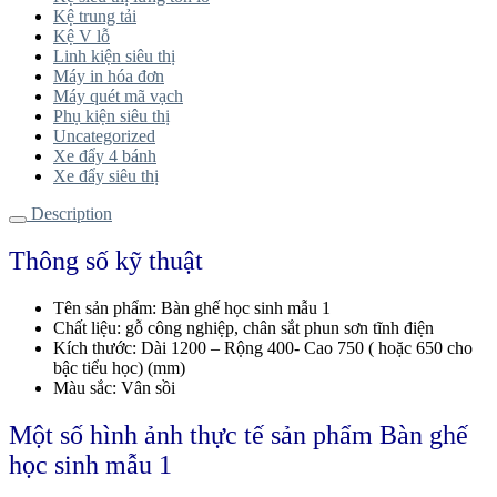
Kệ trung tải
Kệ V lỗ
Linh kiện siêu thị
Máy in hóa đơn
Máy quét mã vạch
Phụ kiện siêu thị
Uncategorized
Xe đẩy 4 bánh
Xe đẩy siêu thị
Description
Thông số kỹ thuật
Tên sản phẩm: Bàn ghế học sinh mẫu 1
Chất liệu: gỗ công nghiệp, chân sắt phun sơn tĩnh điện
Kích thước: Dài 1200 – Rộng 400- Cao 750 ( hoặc 650 cho
bậc tiểu học) (mm)
Màu sắc: Vân sồi
Một số hình ảnh thực tế sản phẩm Bàn ghế
học sinh mẫu 1