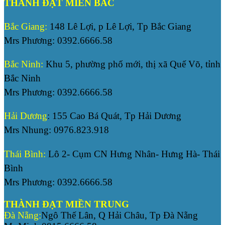
THÀNH ĐẠT MIỀN BẮC
Bắc Giang:
148 Lê Lợi, p Lê Lợi, Tp Bắc Giang
Mrs Phương: 0392.6666.58
Bắc Ninh:
Khu 5, phường phố mới, thị xã Quế Võ, tỉnh
Bắc Ninh
Mrs Phương: 0392.6666.58
Hải Dương
: 155 Cao Bá Quát, Tp Hải Dương
Mrs Nhung: 0976.823.918
Thái Bình:
Lô 2- Cụm CN Hưng Nhân- Hưng Hà- Thái
Bình
Mrs Phương: 0392.6666.58
THÀNH ĐẠT MIỀN TRUNG
Đà Nẵng:
Ngô Thế Lân, Q Hải Châu, Tp Đà Nẵng