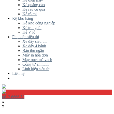
Kệ điện máy
Kệ quảng cáo
Kệ rau củ quả
Kệ rổ mì
Kệ kho hàng
Kệ kho công nghiệp
Kệ trung tải
Kệ V lỗ
Phụ kiện siêu thị
Xe đẩy siêu thị
Xe đẩy 4 bánh
Bàn thu ngân
Máy in hóa đơn
Máy quét mã vạch
Cổng từ an ninh
Linh kiện siêu thị
Liên hệ
0812 6666 58
x
x