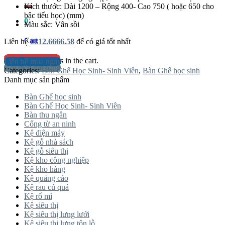
for:
Kích thước: Dài 1200 – Rộng 400- Cao 750 ( hoặc 650 cho
bậc tiểu học) (mm)
0
Màu sắc: Vân sồi
Cart
Liên hệ
0812.6666.58
để có giá tốt nhất
Tư vấn mua hàng
No products in the cart.
Liên hệ mua ngay
Gọi điện đặt hàng
Categories:
Bàn Ghế Học Sinh- Sinh Viên
,
Bàn Ghế học sinh
Danh mục sản phẩm
Bàn Ghế học sinh
Bàn Ghế Học Sinh- Sinh Viên
Bàn thu ngân
Cổng từ an ninh
Kệ điện máy
Kệ gỗ nhà sách
Kệ gỗ siêu thị
Kệ kho công nghiệp
Kệ kho hàng
Kệ quảng cáo
Kệ rau củ quả
Kệ rổ mì
Kệ siêu thị
Kệ siêu thị lưng lưới
Kệ siêu thị lưng tôn lỗ