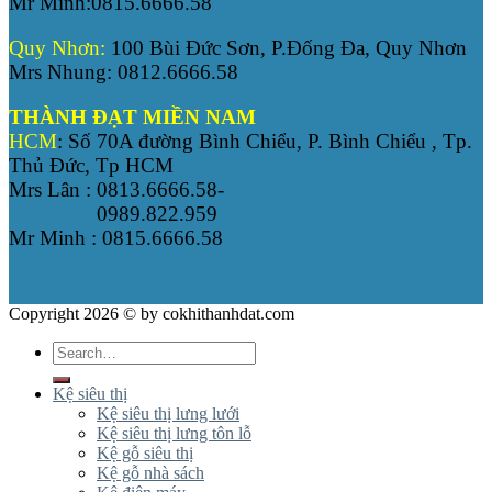
Mr Minh:0815.6666.58
Quy Nhơn:
100 Bùi Đức Sơn, P.Đống Đa, Quy Nhơn
Mrs Nhung: 0812.6666.58
THÀNH ĐẠT MIỀN NAM
HCM
: Số 70A đường Bình Chiểu, P. Bình Chiểu , Tp.
Thủ Đức, Tp HCM
Mrs Lân : 0813.6666.58-
0989.822.959
Mr Minh : 0815.6666.58
Copyright 2026 © by cokhithanhdat.com
Search
for:
Kệ siêu thị
Kệ siêu thị lưng lưới
Kệ siêu thị lưng tôn lỗ
Kệ gỗ siêu thị
Kệ gỗ nhà sách