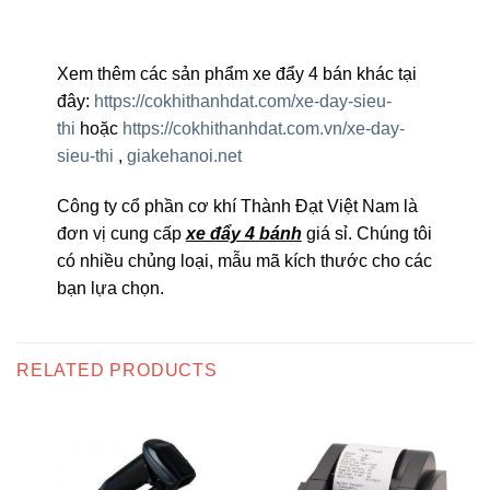
Xem thêm các sản phẩm xe đẩy 4 bán khác tại
đây:
https://cokhithanhdat.com/xe-day-sieu-
thi
hoặc
https://cokhithanhdat.com.vn/xe-day-
sieu-thi
,
giakehanoi.net
Công ty cổ phần cơ khí Thành Đạt Việt Nam là
đơn vị cung cấp
xe đẩy 4 bánh
giá sỉ. Chúng tôi
có nhiều chủng loại, mẫu mã kích thước cho các
bạn lựa chọn.
RELATED PRODUCTS