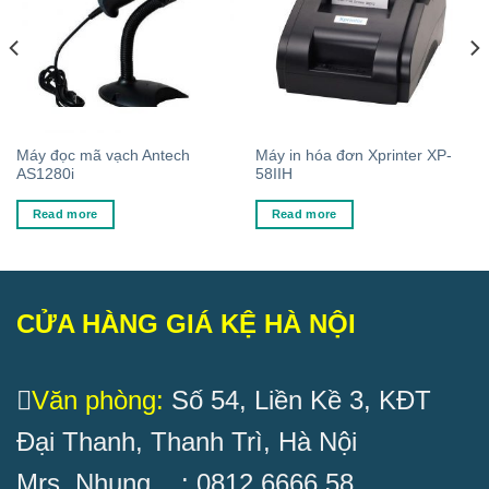
Máy đọc mã vạch Antech
Máy in hóa đơn Xprinter XP-
AS1280i
58IIH
Read more
Read more
CỬA HÀNG GIÁ KỆ HÀ NỘI
Văn phòng:
Số 54, Liền Kề 3, KĐT
Đại Thanh, Thanh Trì, Hà Nội
Mrs. Nhung : 0812.6666.58